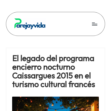
Skip
to
content
P
a
r
El legado del programa
e
encierro nocturno
j
Caissargues 2015 en el
a
turismo cultural francés
y
v
i