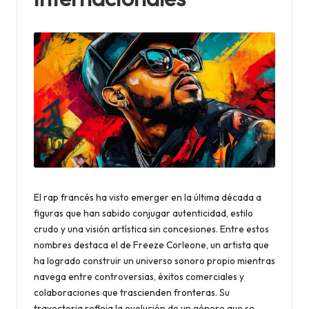
d
a
El rap francés ha visto emerger en la última década a
figuras que han sabido conjugar autenticidad, estilo
crudo y una visión artística sin concesiones. Entre estos
nombres destaca el de Freeze Corleone, un artista que
ha logrado construir un universo sonoro propio mientras
navega entre controversias, éxitos comerciales y
colaboraciones que trascienden fronteras. Su
trayectoria refleja la evolución de un género que se