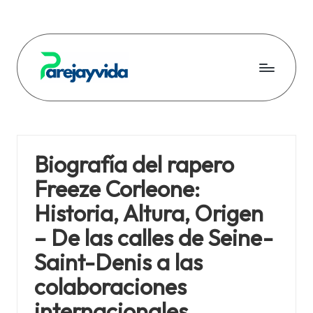
Skip
to
content
P
a
r
Biografía del rapero
e
Freeze Corleone:
j
Historia, Altura, Origen
a
– De las calles de Seine-
y
Saint-Denis a las
v
colaboraciones
i
internacionales